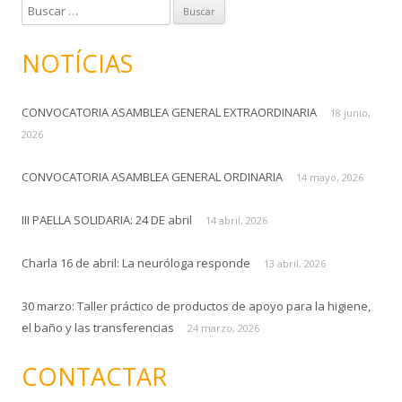
B
u
s
NOTÍCIAS
c
a
CONVOCATORIA ASAMBLEA GENERAL EXTRAORDINARIA
r
18 junio,
:
2026
CONVOCATORIA ASAMBLEA GENERAL ORDINARIA
14 mayo, 2026
III PAELLA SOLIDARIA: 24 DE abril
14 abril, 2026
Charla 16 de abril: La neuróloga responde
13 abril, 2026
30 marzo: Taller práctico de productos de apoyo para la higiene,
el baño y las transferencias
24 marzo, 2026
CONTACTAR