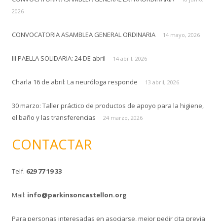
:
2026
CONVOCATORIA ASAMBLEA GENERAL ORDINARIA
14 mayo, 2026
III PAELLA SOLIDARIA: 24 DE abril
14 abril, 2026
Charla 16 de abril: La neuróloga responde
13 abril, 2026
30 marzo: Taller práctico de productos de apoyo para la higiene,
el baño y las transferencias
24 marzo, 2026
CONTACTAR
Telf.
629 77 19 33
Mail:
info@parkinsoncastellon.org
Para personas interesadas en asociarse, mejor pedir cita previa