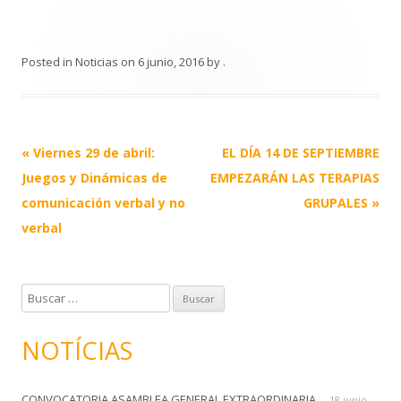
Posted in
Noticias
on
6 junio, 2016
by
.
Post
«
Viernes 29 de abril:
EL DÍA 14 DE SEPTIEMBRE
navigation
Juegos y Dinámicas de
EMPEZARÁN LAS TERAPIAS
comunicación verbal y no
GRUPALES
»
verbal
B
u
s
NOTÍCIAS
c
a
CONVOCATORIA ASAMBLEA GENERAL EXTRAORDINARIA
r
18 junio,