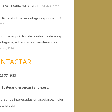
ELLA SOLIDARIA: 24 DE abril
14 abril, 2026
a 16 de abril: La neuróloga responde
13
2026
rzo: Taller práctico de productos de apoyo
a higiene, el baño y las transferencias
arzo, 2026
NTACTAR
29 77 19 33
info@parkinsoncastellon.org
personas interesadas en asociarse, mejor
cita previa