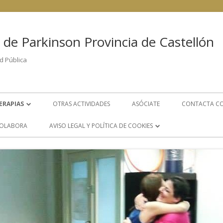
 de Parkinson Provincia de Castellón
d Pública
ERAPIAS
OTRAS ACTIVIDADES
ASÓCIATE
CONTACTA C
FISIOTERAPIA
OLABORA
AVISO LEGAL Y POLÍTICA DE COOKIES
PSICOLOGÍA
POLÍTICA DE COOKIES
LOGOPEDIA
AVISO LEGAL
S
GRUPO DE AYUDA MUTUA
ÁREA DE TRABAJO SOCIAL