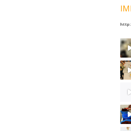
IM
http: