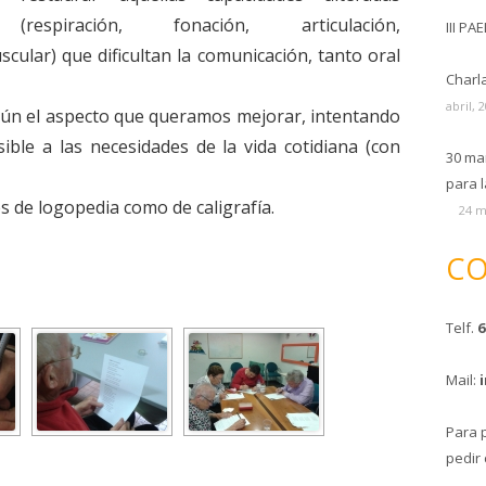
(respiración, fonación, articulación,
III PA
scular) que dificultan la comunicación, tanto oral
Charl
abril, 
egún el aspecto que queramos mejorar, intentando
ble a las necesidades de la vida cotidiana (con
30 ma
para l
s de logopedia como de caligrafía.
24 m
CO
Telf.
6
Mail:
Para 
pedir 