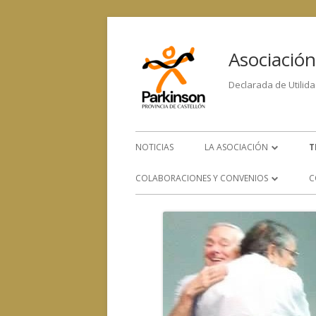
Asociación
Declarada de Utilida
NOTICIAS
LA ASOCIACIÓN
T
LA ENFERMEDAD
COLABORACIONES Y CONVENIOS
C
ORGANIGRAMA
CONVENIOS CON OTROS
SERVICIOS
EQUIPO HUMANO
COLABORACIÓN CON OTRAS
CONTACTA CON NOSOTRO
ENTIDADES SOCIALES, SANITARIAS
Y DE INVESTIGACIÓN