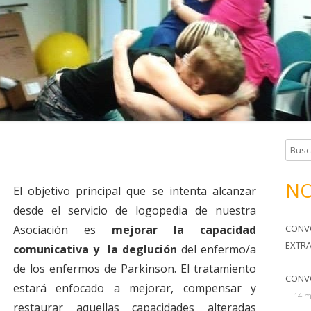
TERAPIA OCUPACIONAL
SOMOS TU FAMILIA
HORARIOS Y CUOTAS
B
u
s
NO
El objetivo principal que se intenta alcanzar
c
desde el servicio de logopedia de nuestra
a
Asociación es
mejorar la capacidad
CONV
r
EXTR
:
comunicativa
y la deglución
del enfermo/a
de los enfermos de Parkinson. El tratamiento
CONV
estará enfocado a mejorar, compensar y
14 m
restaurar aquellas capacidades alteradas