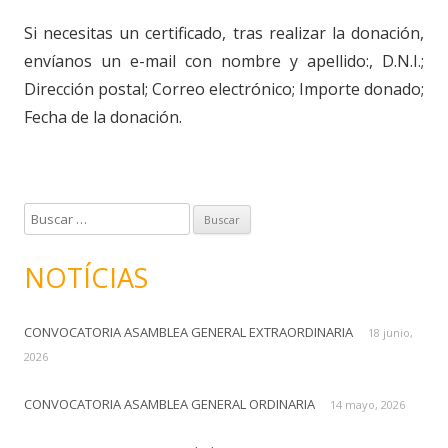
Si necesitas un certificado, tras realizar la donación,
envíanos un e-mail con nombre y apellido:, D.N.I.;
Dirección postal; Correo electrónico; Importe donado;
Fecha de la donación.
B
u
s
NOTÍCIAS
c
a
CONVOCATORIA ASAMBLEA GENERAL EXTRAORDINARIA
r
18 junio,
:
2026
CONVOCATORIA ASAMBLEA GENERAL ORDINARIA
14 mayo, 2026