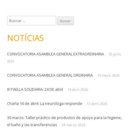
B
u
s
NOTÍCIAS
c
a
CONVOCATORIA ASAMBLEA GENERAL EXTRAORDINARIA
r
18 junio,
:
2026
CONVOCATORIA ASAMBLEA GENERAL ORDINARIA
14 mayo, 2026
III PAELLA SOLIDARIA: 24 DE abril
14 abril, 2026
Charla 16 de abril: La neuróloga responde
13 abril, 2026
30 marzo: Taller práctico de productos de apoyo para la higiene,
el baño y las transferencias
24 marzo, 2026