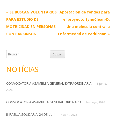
Post
«
SE BUSCAN VOLUNTARIOS
Aportación de fondos para
navigation
PARA ESTUDIO DE
el proyecto SynuClean-D:
MOTRICIDAD EN PERSONAS
Una molécula contra la
CON PARKINSON
Enfermedad de Parkinson
»
B
u
s
NOTÍCIAS
c
a
CONVOCATORIA ASAMBLEA GENERAL EXTRAORDINARIA
r
18 junio,
:
2026
CONVOCATORIA ASAMBLEA GENERAL ORDINARIA
14 mayo, 2026
III PAELLA SOLIDARIA: 24 DE abril
14 abril, 2026