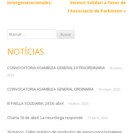
navigation
Intergeneracionales:
Vermut Solidari a favor de
l’Associació de Parkinson
»
B
u
s
NOTÍCIAS
c
a
CONVOCATORIA ASAMBLEA GENERAL EXTRAORDINARIA
r
18 junio,
:
2026
CONVOCATORIA ASAMBLEA GENERAL ORDINARIA
14 mayo, 2026
III PAELLA SOLIDARIA: 24 DE abril
14 abril, 2026
Charla 16 de abril: La neuróloga responde
13 abril, 2026
30 marzo: Taller práctico de productos de apoyo para la higiene,