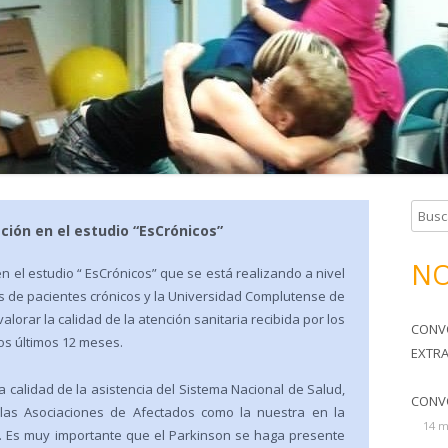
TERAPIA OCUPACIONAL
SOMOS TU FAMILIA
HORARIOS Y CUOTAS
B
ción en el estudio “EsCrónicos”
u
s
NO
n el estudio “ EsCrónicos” que se está realizando a nivel
c
s de pacientes crónicos y la Universidad Complutense de
a
valorar la calidad de la atención sanitaria recibida por los
CONV
r
os últimos 12 meses.
EXTR
:
a calidad de la asistencia del Sistema Nacional de Salud,
CONV
las Asociaciones de Afectados como la nuestra en la
14 m
. Es muy importante que el Parkinson se haga presente