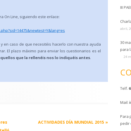
III PA
ra On Line, siguiendo este enlace:
Charl
abril, 
ex.php?sid=14475&newtest=Y&lang=es
30 ma
, y en caso de que necesitéis hacerlo con nuestra ayuda
para l
r. El plazo máximo para enviar los cuestionarios es el
24 m
uellos que la rellenéis nos lo indiquéis antes
.
CO
Telf.
6
Mail:
Para 
eres
ACTIVIDADES DÍA MUNDIAL 2015
»
pedir 
telló