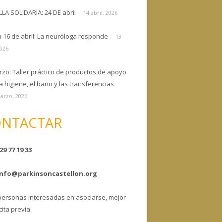
ELLA SOLIDARIA: 24 DE abril
14 abril, 2026
a 16 de abril: La neuróloga responde
13
2026
rzo: Taller práctico de productos de apoyo
a higiene, el baño y las transferencias
arzo, 2026
NTACTAR
29 77 19 33
info@parkinsoncastellon.org
personas interesadas en asociarse, mejor
cita previa