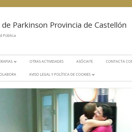
 de Parkinson Provincia de Castellón
d Pública
ERAPIAS
OTRAS ACTIVIDADES
ASÓCIATE
CONTACTA CO
FISIOTERAPIA
OLABORA
AVISO LEGAL Y POLÍTICA DE COOKIES
PSICOLOGÍA
POLÍTICA DE COOKIES
LOGOPEDIA
AVISO LEGAL
S
GRUPO DE AYUDA MUTUA
ÁREA DE TRABAJO SOCIAL