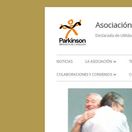
Asociación
Declarada de Utilida
NOTICIAS
LA ASOCIACIÓN
T
LA ENFERMEDAD
COLABORACIONES Y CONVENIOS
C
ORGANIGRAMA
CONVENIOS CON OTROS
SERVICIOS
EQUIPO HUMANO
COLABORACIÓN CON OTRAS
CONTACTA CON NOSOTRO
ENTIDADES SOCIALES, SANITARIAS
Y DE INVESTIGACIÓN