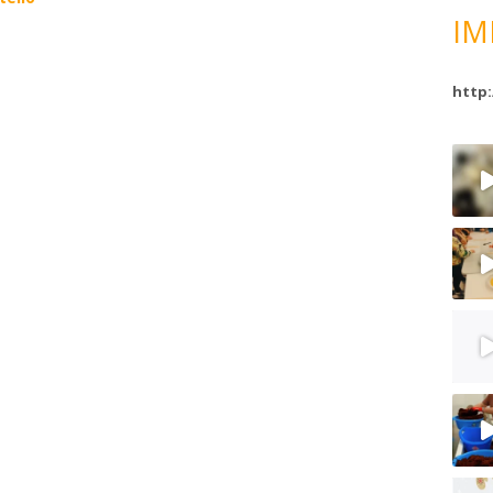
IM
http: