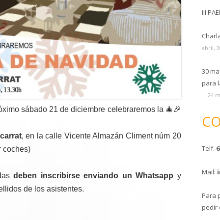
III PA
Charl
abril, 
30 ma
para l
24 m
róximo sábado 21 de diciembre celebraremos la 🎄🎉
CO
carrat
, en la calle Vicente Almazán Climent núm 20
Telf.
6
r coches)
Mail:
adas
deben inscribirse enviando un Whatsapp
y
lidos de los asistentes.
Para 
pedir 