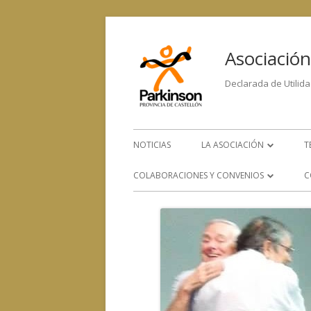
Asociación
Declarada de Utilida
NOTICIAS
LA ASOCIACIÓN
T
LA ENFERMEDAD
COLABORACIONES Y CONVENIOS
C
ORGANIGRAMA
CONVENIOS CON OTROS
SERVICIOS
EQUIPO HUMANO
COLABORACIÓN CON OTRAS
CONTACTA CON NOSOTRO
ENTIDADES SOCIALES, SANITARIAS
Y DE INVESTIGACIÓN