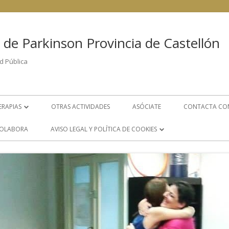
 de Parkinson Provincia de Castellón
d Pública
ERAPIAS
OTRAS ACTIVIDADES
ASÓCIATE
CONTACTA CO
FISIOTERAPIA
OLABORA
AVISO LEGAL Y POLÍTICA DE COOKIES
PSICOLOGÍA
POLÍTICA DE COOKIES
LOGOPEDIA
AVISO LEGAL
S
GRUPO DE AYUDA MUTUA
ÁREA DE TRABAJO SOCIAL