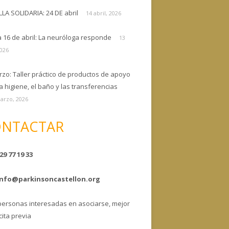
ELLA SOLIDARIA: 24 DE abril
14 abril, 2026
a 16 de abril: La neuróloga responde
13
2026
rzo: Taller práctico de productos de apoyo
a higiene, el baño y las transferencias
arzo, 2026
NTACTAR
29 77 19 33
info@parkinsoncastellon.org
personas interesadas en asociarse, mejor
cita previa