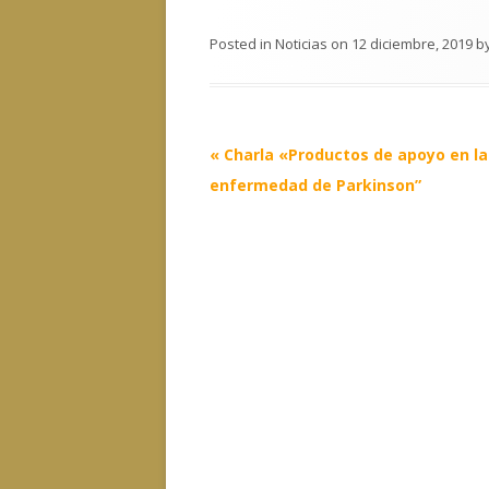
Posted in
Noticias
on
12 diciembre, 2019
b
Post
«
Charla «Productos de apoyo en la
navigation
enfermedad de Parkinson”