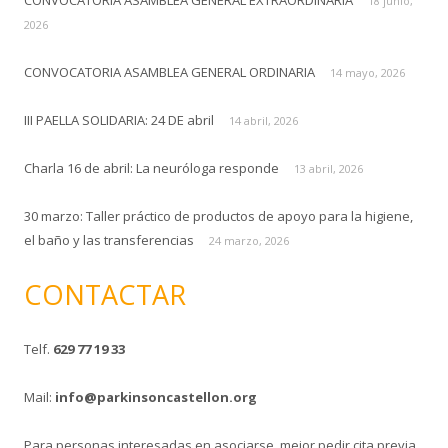
r
18 junio,
:
2026
CONVOCATORIA ASAMBLEA GENERAL ORDINARIA
14 mayo, 2026
III PAELLA SOLIDARIA: 24 DE abril
14 abril, 2026
Charla 16 de abril: La neuróloga responde
13 abril, 2026
30 marzo: Taller práctico de productos de apoyo para la higiene,
el baño y las transferencias
24 marzo, 2026
CONTACTAR
Telf.
629 77 19 33
Mail:
info@parkinsoncastellon.org
Para personas interesadas en asociarse, mejor pedir cita previa