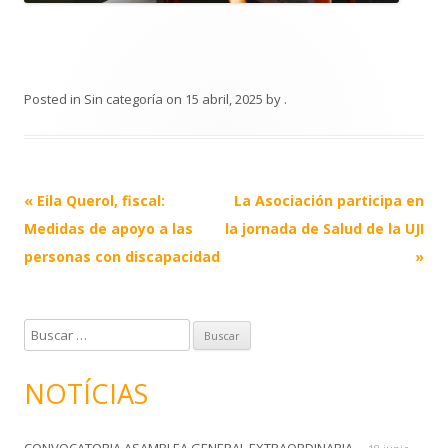
Posted in
Sin categoría
on
15 abril, 2025
by
.
Post
«
Eila Querol, fiscal:
La Asociación participa en
navigation
Medidas de apoyo a las
la jornada de Salud de la UJI
personas con discapacidad
»
B
u
s
NOTÍCIAS
c
a
CONVOCATORIA ASAMBLEA GENERAL EXTRAORDINARIA