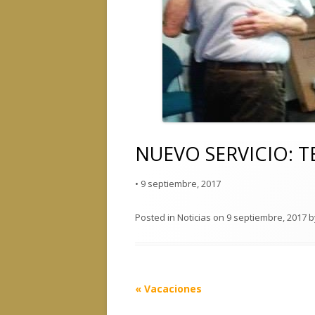
NUEVO SERVICIO: 
•
9 septiembre, 2017
Posted in
Noticias
on
9 septiembre, 2017
b
Post
«
Vacaciones
navigation