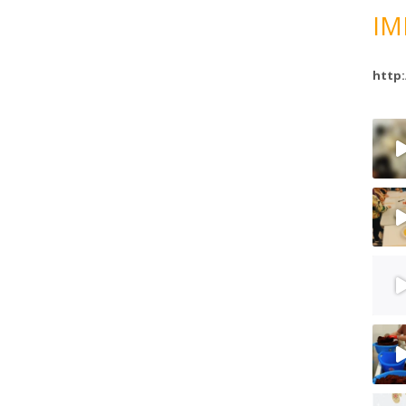
IM
http: