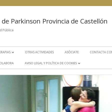
 de Parkinson Provincia de Castellón
d Pública
ERAPIAS
OTRAS ACTIVIDADES
ASÓCIATE
CONTACTA CO
FISIOTERAPIA
OLABORA
AVISO LEGAL Y POLÍTICA DE COOKIES
PSICOLOGÍA
POLÍTICA DE COOKIES
LOGOPEDIA
AVISO LEGAL
S
GRUPO DE AYUDA MUTUA
ÁREA DE TRABAJO SOCIAL