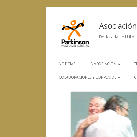
Asociación
Declarada de Utilida
NOTICIAS
LA ASOCIACIÓN
T
LA ENFERMEDAD
COLABORACIONES Y CONVENIOS
C
ORGANIGRAMA
CONVENIOS CON OTROS
SERVICIOS
EQUIPO HUMANO
COLABORACIÓN CON OTRAS
CONTACTA CON NOSOTRO
ENTIDADES SOCIALES, SANITARIAS
Y DE INVESTIGACIÓN