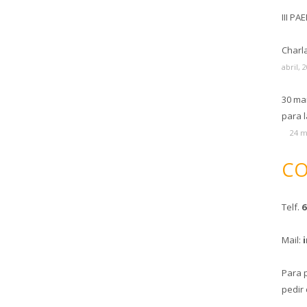
III PA
Charl
abril, 
30 ma
para l
24 m
CO
Telf.
6
Mail:
Para 
pedir 