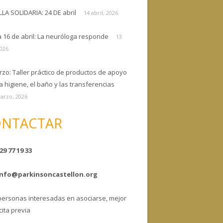
ELLA SOLIDARIA: 24 DE abril
14 abril, 2026
a 16 de abril: La neuróloga responde
13
2026
rzo: Taller práctico de productos de apoyo
a higiene, el baño y las transferencias
arzo, 2026
NTACTAR
29 77 19 33
info@parkinsoncastellon.org
personas interesadas en asociarse, mejor
cita previa