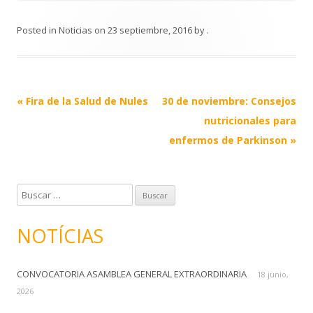
Posted in
Noticias
on
23 septiembre, 2016
by
.
Post
«
Fira de la Salud de Nules
30 de noviembre: Consejos
navigation
nutricionales para
enfermos de Parkinson
»
B
u
s
NOTÍCIAS
c
a
CONVOCATORIA ASAMBLEA GENERAL EXTRAORDINARIA
r
18 junio,
:
2026