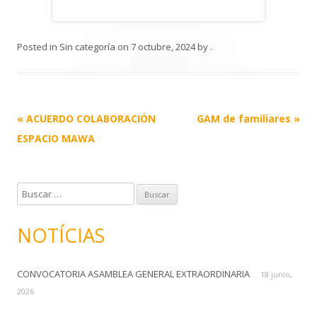
Posted in
Sin categoría
on
7 octubre, 2024
by
.
Post
«
ACUERDO COLABORACIÓN
GAM de familiares
»
navigation
ESPACIO MAWA
B
u
s
NOTÍCIAS
c
a
CONVOCATORIA ASAMBLEA GENERAL EXTRAORDINARIA
r
18 junio,
:
2026