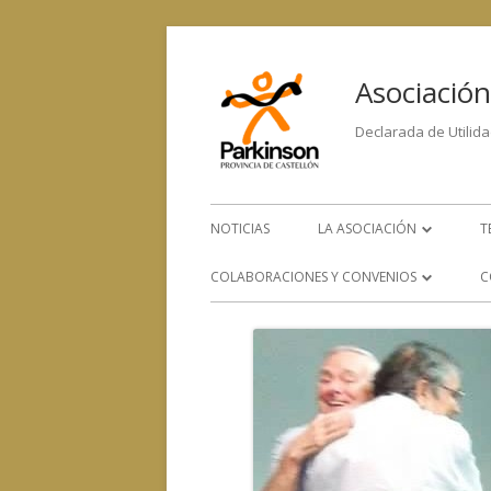
Asociación
Declarada de Utilida
NOTICIAS
LA ASOCIACIÓN
T
LA ENFERMEDAD
COLABORACIONES Y CONVENIOS
C
ORGANIGRAMA
CONVENIOS CON OTROS
SERVICIOS
EQUIPO HUMANO
COLABORACIÓN CON OTRAS
CONTACTA CON NOSOTRO
ENTIDADES SOCIALES, SANITARIAS
Y DE INVESTIGACIÓN