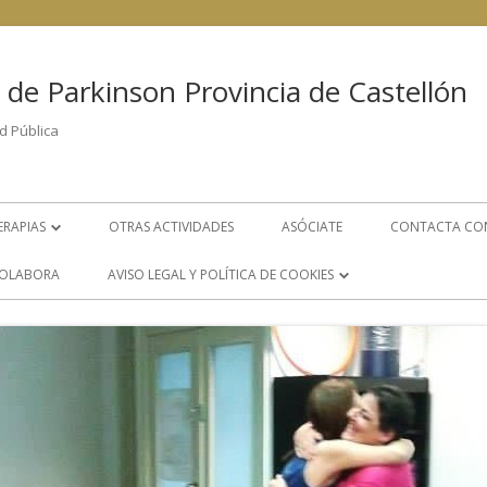
 de Parkinson Provincia de Castellón
d Pública
ERAPIAS
OTRAS ACTIVIDADES
ASÓCIATE
CONTACTA CO
FISIOTERAPIA
OLABORA
AVISO LEGAL Y POLÍTICA DE COOKIES
PSICOLOGÍA
POLÍTICA DE COOKIES
LOGOPEDIA
AVISO LEGAL
S
GRUPO DE AYUDA MUTUA
ÁREA DE TRABAJO SOCIAL