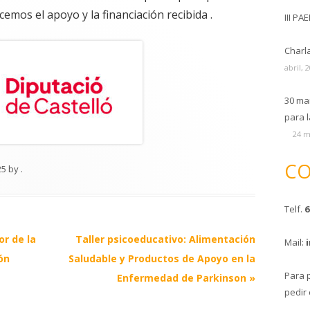
mos el apoyo y la financiación recibida .
III PA
Charl
abril, 
30 ma
para l
24 m
CO
25
by
.
Telf.
6
or de la
Taller psicoeducativo: Alimentación
Mail:
ón
Saludable y Productos de Apoyo en la
Para 
Enfermedad de Parkinson
»
pedir 