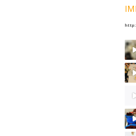
IM
http: