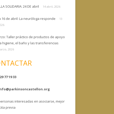
ELLA SOLIDARIA: 24 DE abril
14 abril, 2026
a 16 de abril: La neuróloga responde
13
2026
rzo: Taller práctico de productos de apoyo
a higiene, el baño y las transferencias
arzo, 2026
NTACTAR
29 77 19 33
info@parkinsoncastellon.org
personas interesadas en asociarse, mejor
cita previa