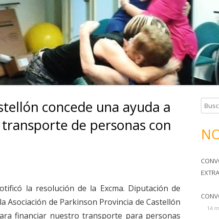
TERAPIA OCUPACIONAL
SOMOS TU FAMILIA
HORARIOS Y CUOTAS
stellón concede una ayuda a
B
u
l transporte de personas con
s
NO
c
a
CONV
r
EXTR
:
tificó la resolución de la Excma. Diputación de
CONV
 la Asociación de Parkinson Provincia de Castellón
14 m
ra financiar nuestro transporte para personas