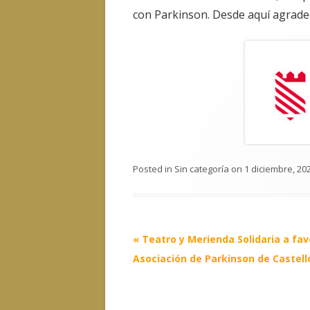
con Parkinson. Desde aquí agradece
Posted in
Sin categoría
on
1 diciembre, 20
Post
«
Teatro y Merienda Solidaria a fav
navigation
Asociación de Parkinson de Castell