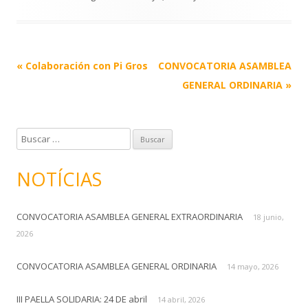
Post
«
Colaboración con Pi Gros
CONVOCATORIA ASAMBLEA
navigation
GENERAL ORDINARIA
»
B
u
s
NOTÍCIAS
c
a
CONVOCATORIA ASAMBLEA GENERAL EXTRAORDINARIA
r
18 junio,
:
2026
CONVOCATORIA ASAMBLEA GENERAL ORDINARIA
14 mayo, 2026
III PAELLA SOLIDARIA: 24 DE abril
14 abril, 2026