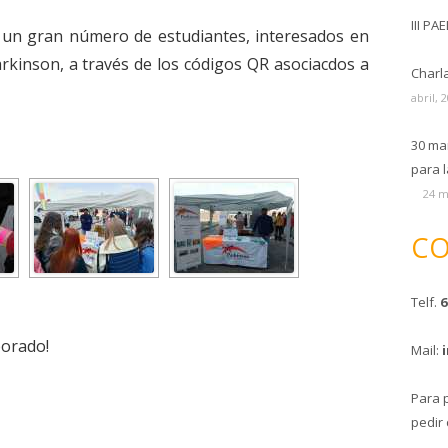
III PA
o un gran número de estudiantes, interesados en
rkinson, a través de los códigos QR asociacdos a
Charl
abril, 
30 ma
para l
24 m
CO
Telf.
6
borado!
Mail:
Para 
pedir 