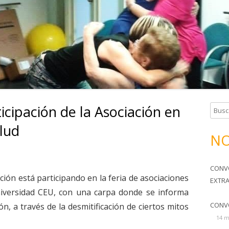
TERAPIA OCUPACIONAL
SOMOS TU FAMILIA
HORARIOS Y CUOTAS
icipación de la Asociación en
B
u
alud
s
NO
c
a
CONV
r
ción está participando en la feria de asociaciones
EXTR
:
niversidad CEU, con una carpa donde se informa
CONV
n, a través de la desmitificación de ciertos mitos
14 m