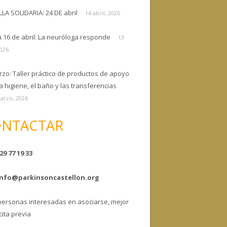
ELLA SOLIDARIA: 24 DE abril
14 abril, 2026
a 16 de abril: La neuróloga responde
13
2026
rzo: Taller práctico de productos de apoyo
a higiene, el baño y las transferencias
arzo, 2026
NTACTAR
29 77 19 33
info@parkinsoncastellon.org
personas interesadas en asociarse, mejor
cita previa