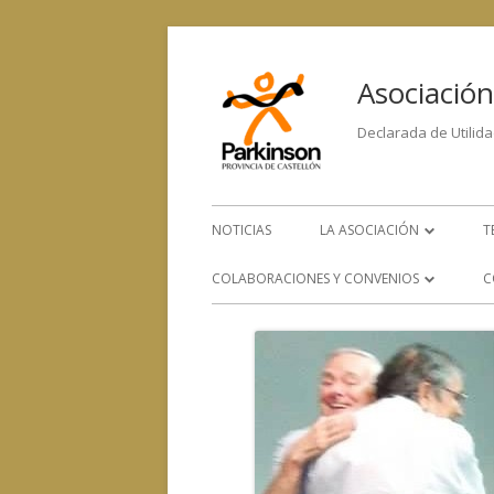
Asociación
Declarada de Utilida
NOTICIAS
LA ASOCIACIÓN
T
LA ENFERMEDAD
COLABORACIONES Y CONVENIOS
C
ORGANIGRAMA
CONVENIOS CON OTROS
SERVICIOS
EQUIPO HUMANO
COLABORACIÓN CON OTRAS
CONTACTA CON NOSOTRO
ENTIDADES SOCIALES, SANITARIAS
Y DE INVESTIGACIÓN