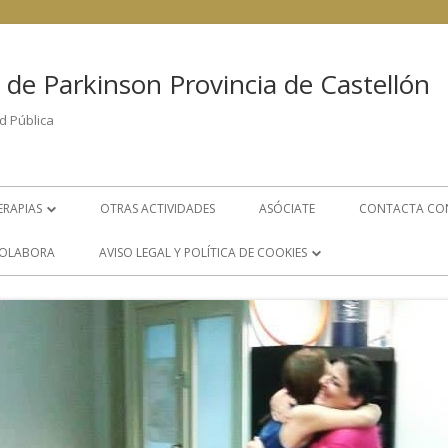
 de Parkinson Provincia de Castellón
d Pública
ERAPIAS
OTRAS ACTIVIDADES
ASÓCIATE
CONTACTA CO
FISIOTERAPIA
OLABORA
AVISO LEGAL Y POLÍTICA DE COOKIES
PSICOLOGÍA
POLÍTICA DE COOKIES
LOGOPEDIA
AVISO LEGAL
S
GRUPO DE AYUDA MUTUA
ÁREA DE TRABAJO SOCIAL