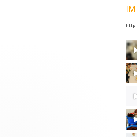
IM
http: