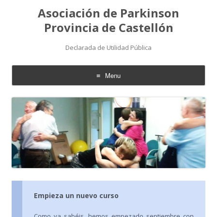
Asociación de Parkinson
Provincia de Castellón
Declarada de Utilidad Pública
Menu
Skip
to
content
Empieza un nuevo curso
Como ya sabéis, hemos empezado septiembre con