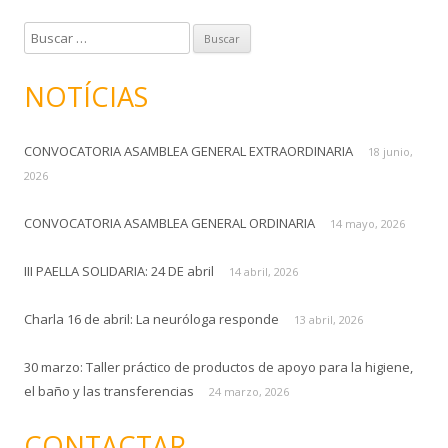
B
u
s
NOTÍCIAS
c
a
CONVOCATORIA ASAMBLEA GENERAL EXTRAORDINARIA
r
18 junio,
:
2026
CONVOCATORIA ASAMBLEA GENERAL ORDINARIA
14 mayo, 2026
III PAELLA SOLIDARIA: 24 DE abril
14 abril, 2026
Charla 16 de abril: La neuróloga responde
13 abril, 2026
30 marzo: Taller práctico de productos de apoyo para la higiene,
el baño y las transferencias
24 marzo, 2026
CONTACTAR