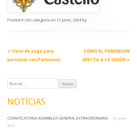
Posted in
Sin categoría
on
11 junio, 2024
by
.
Post
«
Clase de yoga para
CÓMO EL PARKINSON
navigation
personas con Parkinson
AFECTA A LA VISIÓN
»
B
u
s
NOTÍCIAS
c
a
CONVOCATORIA ASAMBLEA GENERAL EXTRAORDINARIA
r
18 junio,
:
2026