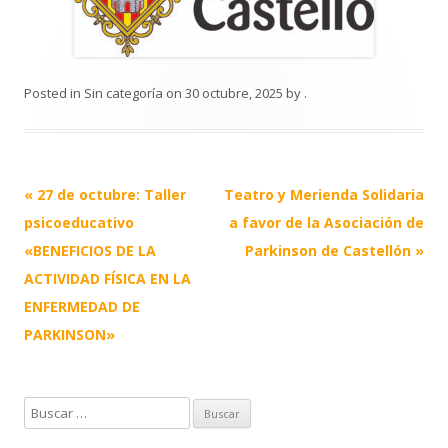
Posted in
Sin categoría
on
30 octubre, 2025
by
.
Post
«
27 de octubre: Taller
Teatro y Merienda Solidaria
navigation
psicoeducativo
a favor de la Asociación de
«BENEFICIOS DE LA
Parkinson de Castellón
»
ACTIVIDAD FÍSICA EN LA
ENFERMEDAD DE
PARKINSON»
B
u