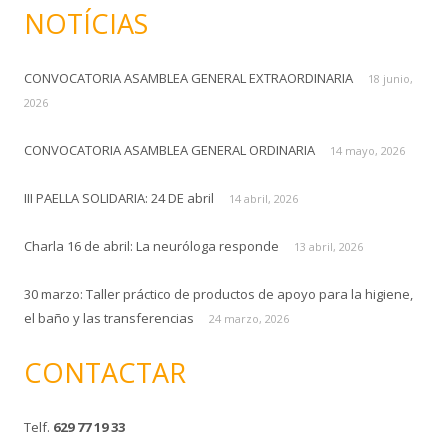
s
NOTÍCIAS
c
a
CONVOCATORIA ASAMBLEA GENERAL EXTRAORDINARIA
r
18 junio,
:
2026
CONVOCATORIA ASAMBLEA GENERAL ORDINARIA
14 mayo, 2026
III PAELLA SOLIDARIA: 24 DE abril
14 abril, 2026
Charla 16 de abril: La neuróloga responde
13 abril, 2026
30 marzo: Taller práctico de productos de apoyo para la higiene,
el baño y las transferencias
24 marzo, 2026
CONTACTAR
Telf.
629 77 19 33