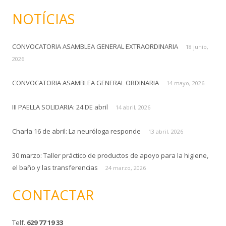
s
NOTÍCIAS
c
a
CONVOCATORIA ASAMBLEA GENERAL EXTRAORDINARIA
r
18 junio,
:
2026
CONVOCATORIA ASAMBLEA GENERAL ORDINARIA
14 mayo, 2026
III PAELLA SOLIDARIA: 24 DE abril
14 abril, 2026
Charla 16 de abril: La neuróloga responde
13 abril, 2026
30 marzo: Taller práctico de productos de apoyo para la higiene,
el baño y las transferencias
24 marzo, 2026
CONTACTAR
Telf.
629 77 19 33