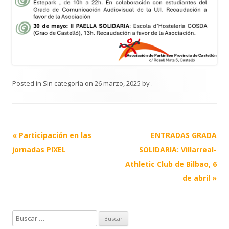
Posted in
Sin categoría
on
26 marzo, 2025
by
.
Post
«
Participación en las
ENTRADAS GRADA
navigation
jornadas PIXEL
SOLIDARIA: Villarreal-
Athletic Club de Bilbao, 6
de abril
»
B
u