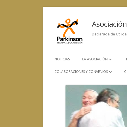
Asociación
Declarada de Utilida
NOTICIAS
LA ASOCIACIÓN
T
LA ENFERMEDAD
COLABORACIONES Y CONVENIOS
C
ORGANIGRAMA
CONVENIOS CON OTROS
SERVICIOS
EQUIPO HUMANO
COLABORACIÓN CON OTRAS
CONTACTA CON NOSOTRO
ENTIDADES SOCIALES, SANITARIAS
Y DE INVESTIGACIÓN