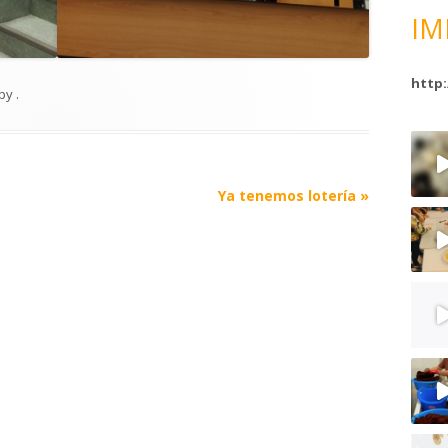
IM
http:
by
.
Ya tenemos lotería
»