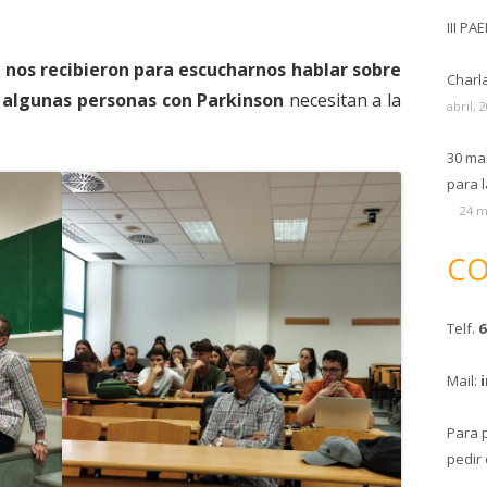
III PA
 nos recibieron para escucharnos hablar sobre
Charl
e algunas personas con Parkinson
necesitan a la
abril, 
30 ma
para l
24 m
CO
Telf.
6
Mail:
Para 
pedir 