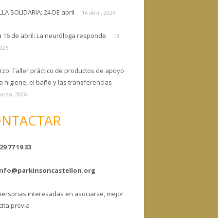
ELLA SOLIDARIA: 24 DE abril
14 abril, 2026
a 16 de abril: La neuróloga responde
13
2026
rzo: Taller práctico de productos de apoyo
a higiene, el baño y las transferencias
arzo, 2026
NTACTAR
29 77 19 33
info@parkinsoncastellon.org
personas interesadas en asociarse, mejor
cita previa