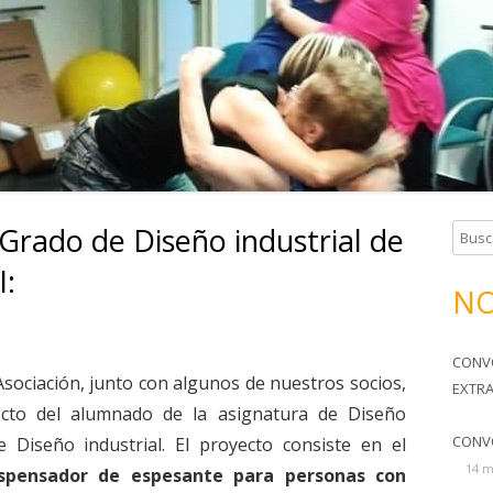
TERAPIA OCUPACIONAL
SOMOS TU FAMILIA
HORARIOS Y CUOTAS
Grado de Diseño industrial de
B
u
I:
s
NO
c
a
CONV
r
Asociación, junto con algunos de nuestros socios,
EXTR
:
cto del alumnado de la asignatura de Diseño
CONV
 Diseño industrial. El proyecto consiste en el
14 m
ispensador de espesante para personas con