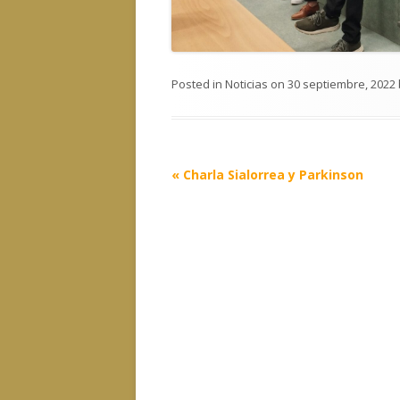
Posted in
Noticias
on
30 septiembre, 2022
Post
«
Charla Sialorrea y Parkinson
navigation