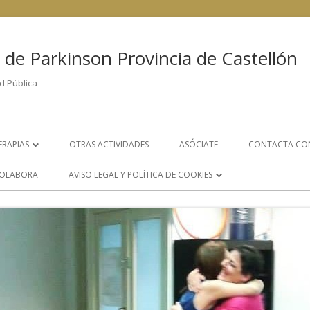
 de Parkinson Provincia de Castellón
d Pública
ERAPIAS
OTRAS ACTIVIDADES
ASÓCIATE
CONTACTA CO
FISIOTERAPIA
OLABORA
AVISO LEGAL Y POLÍTICA DE COOKIES
PSICOLOGÍA
POLÍTICA DE COOKIES
LOGOPEDIA
AVISO LEGAL
S
GRUPO DE AYUDA MUTUA
ÁREA DE TRABAJO SOCIAL