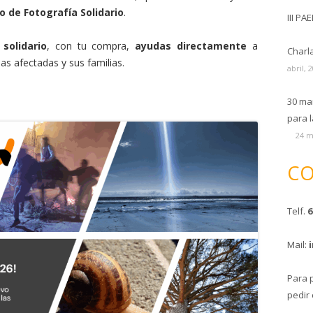
 de Fotografía Solidario
.
III PA
solidario
, con tu compra,
ayudas directamente
a
Charl
as afectadas y sus familias.
abril, 
30 ma
para l
24 m
CO
Telf.
6
Mail:
Para 
pedir 