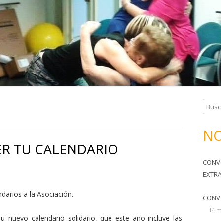
TERAPIA OCUPACIONAL
SOMOS TU FAMILIA
HORARIOS Y CUOTAS
B
u
s
NO
c
ER TU CALENDARIO
a
CONV
r
EXTR
:
darios a la Asociación.
CONV
14 m
u nuevo calendario solidario, que este año incluye las