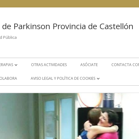
 de Parkinson Provincia de Castellón
d Pública
ERAPIAS
OTRAS ACTIVIDADES
ASÓCIATE
CONTACTA CO
FISIOTERAPIA
OLABORA
AVISO LEGAL Y POLÍTICA DE COOKIES
PSICOLOGÍA
POLÍTICA DE COOKIES
LOGOPEDIA
AVISO LEGAL
S
GRUPO DE AYUDA MUTUA
ÁREA DE TRABAJO SOCIAL