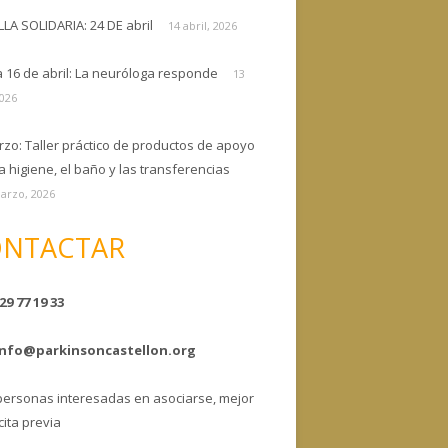
ELLA SOLIDARIA: 24 DE abril
14 abril, 2026
a 16 de abril: La neuróloga responde
13
2026
rzo: Taller práctico de productos de apoyo
a higiene, el baño y las transferencias
arzo, 2026
NTACTAR
29 77 19 33
info@parkinsoncastellon.org
personas interesadas en asociarse, mejor
cita previa