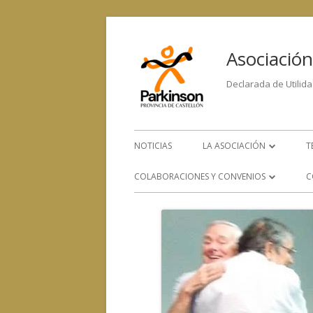
Asociación
Declarada de Utilida
NOTICIAS
LA ASOCIACIÓN
T
LA ENFERMEDAD
COLABORACIONES Y CONVENIOS
C
ORGANIGRAMA
CONVENIOS CON OTROS
SERVICIOS
EQUIPO HUMANO
COLABORACIÓN CON OTRAS
CONTACTA CON NOSOTRO
ENTIDADES SOCIALES, SANITARIAS
Y DE INVESTIGACIÓN