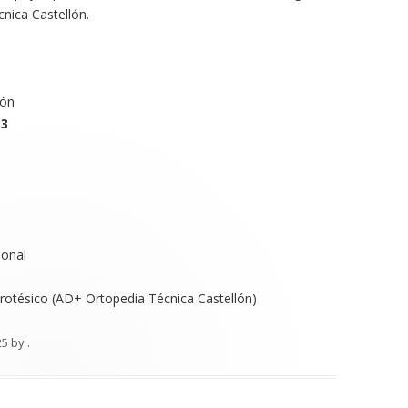
nica Castellón.
lón
33
ional
rotésico (AD+ Ortopedia Técnica Castellón)
25
by
.