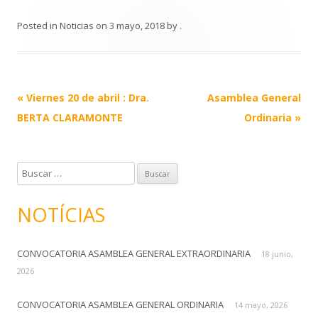
Posted in
Noticias
on
3 mayo, 2018
by
.
Post
«
Viernes 20 de abril : Dra.
Asamblea General
navigation
BERTA CLARAMONTE
Ordinaria
»
B
u
s
NOTÍCIAS
c
a
CONVOCATORIA ASAMBLEA GENERAL EXTRAORDINARIA
r
18 junio,
:
2026
CONVOCATORIA ASAMBLEA GENERAL ORDINARIA
14 mayo, 2026