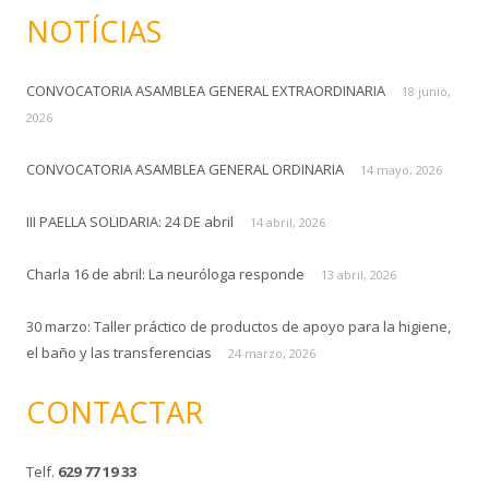
s
NOTÍCIAS
c
a
CONVOCATORIA ASAMBLEA GENERAL EXTRAORDINARIA
r
18 junio,
:
2026
CONVOCATORIA ASAMBLEA GENERAL ORDINARIA
14 mayo, 2026
III PAELLA SOLIDARIA: 24 DE abril
14 abril, 2026
Charla 16 de abril: La neuróloga responde
13 abril, 2026
30 marzo: Taller práctico de productos de apoyo para la higiene,
el baño y las transferencias
24 marzo, 2026
CONTACTAR
Telf.
629 77 19 33