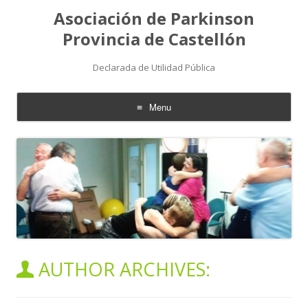
Asociación de Parkinson
Provincia de Castellón
Declarada de Utilidad Pública
Menu
Skip
to
content
AUTHOR ARCHIVES: