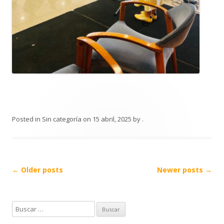
Posted in
Sin categoría
on
15 abril, 2025
by
.
Post
←
Older posts
Newer posts
→
navigation
B
u