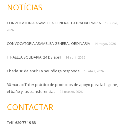
s
NOTÍCIAS
c
a
CONVOCATORIA ASAMBLEA GENERAL EXTRAORDINARIA
r
18 junio,
:
2026
CONVOCATORIA ASAMBLEA GENERAL ORDINARIA
14 mayo, 2026
III PAELLA SOLIDARIA: 24 DE abril
14 abril, 2026
Charla 16 de abril: La neuróloga responde
13 abril, 2026
30 marzo: Taller práctico de productos de apoyo para la higiene,
el baño y las transferencias
24 marzo, 2026
CONTACTAR
Telf.
629 77 19 33