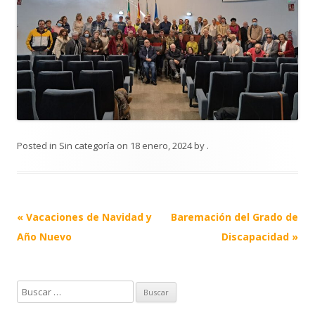
Posted in
Sin categoría
on
18 enero, 2024
by
.
Post
«
Vacaciones de Navidad y
Baremación del Grado de
navigation
Año Nuevo
Discapacidad
»
B
u