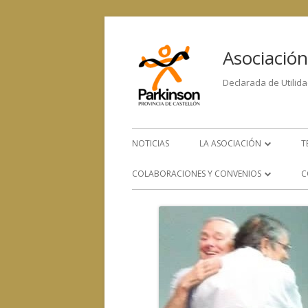
Asociación
Declarada de Utilida
NOTICIAS
LA ASOCIACIÓN
T
LA ENFERMEDAD
COLABORACIONES Y CONVENIOS
C
ORGANIGRAMA
CONVENIOS CON OTROS
SERVICIOS
EQUIPO HUMANO
COLABORACIÓN CON OTRAS
CONTACTA CON NOSOTRO
ENTIDADES SOCIALES, SANITARIAS
Y DE INVESTIGACIÓN