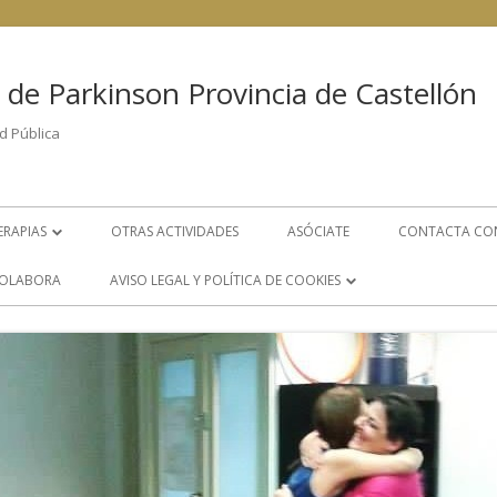
 de Parkinson Provincia de Castellón
d Pública
ERAPIAS
OTRAS ACTIVIDADES
ASÓCIATE
CONTACTA CO
FISIOTERAPIA
OLABORA
AVISO LEGAL Y POLÍTICA DE COOKIES
PSICOLOGÍA
POLÍTICA DE COOKIES
LOGOPEDIA
AVISO LEGAL
S
GRUPO DE AYUDA MUTUA
ÁREA DE TRABAJO SOCIAL