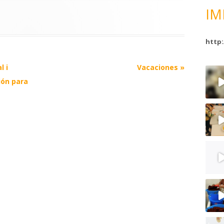
IM
http:
l i
Vacaciones
»
ión para