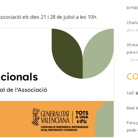
III PA
Associació els dies 21 i 28 de juliol a les 10h.
Charl
abril, 
30 ma
para l
24 m
CO
Telf.
6
Mail:
Para 
pedir 