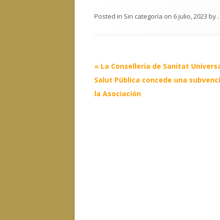
Posted in
Sin categoría
on
6 julio, 2023
by
.
Post
«
La Conselleria de Sanitat Universa
navigation
Salut Pública concede una subvenc
la Asociación