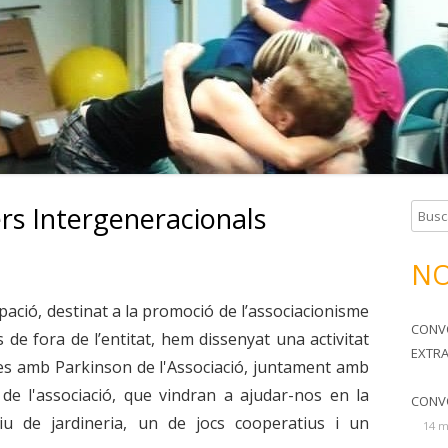
TERAPIA OCUPACIONAL
SOMOS TU FAMILIA
HORARIOS Y CUOTAS
lers Intergeneracionals
B
u
s
NO
c
a
ipació, destinat a la promoció de l’associacionisme
CONV
r
 de fora de l’entitat, hem dissenyat una activitat
EXTR
:
nes amb Parkinson de l'Associació, juntament amb
 de l'associació, que vindran a ajudar-nos en la
CONV
atiu de jardineria, un de jocs cooperatius i un
14 m