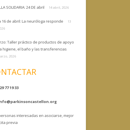
ELLA SOLIDARIA: 24 DE abril
14 abril, 2026
a 16 de abril: La neuróloga responde
13
2026
rzo: Taller práctico de productos de apoyo
a higiene, el baño y las transferencias
arzo, 2026
NTACTAR
29 77 19 33
info@parkinsoncastellon.org
personas interesadas en asociarse, mejor
cita previa