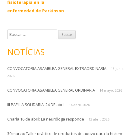
fisioterapia en la
enfermedad de Parkinson
B
u
s
NOTÍCIAS
c
a
CONVOCATORIA ASAMBLEA GENERAL EXTRAORDINARIA
r
18 junio,
:
2026
CONVOCATORIA ASAMBLEA GENERAL ORDINARIA
14 mayo, 2026
III PAELLA SOLIDARIA: 24 DE abril
14 abril, 2026
Charla 16 de abril: La neuróloga responde
13 abril, 2026
30 marzo: Taller práctico de productos de apoyo para la higiene,