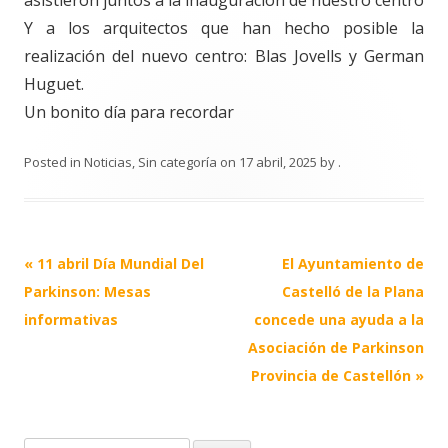
asistieron juntos a la inauguración de nuestro centro
Y a los arquitectos que han hecho posible la
realización del nuevo centro: Blas Jovells y German
Huguet.
Un bonito día para recordar
Posted in
Noticias
,
Sin categoría
on
17 abril, 2025
by
.
Post
«
11 abril Día Mundial Del
El Ayuntamiento de
navigation
Parkinson: Mesas
Castelló de la Plana
informativas
concede una ayuda a la
Asociación de Parkinson
Provincia de Castellón
»