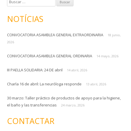
B
u
s
NOTÍCIAS
c
a
CONVOCATORIA ASAMBLEA GENERAL EXTRAORDINARIA
r
18 junio,
:
2026
CONVOCATORIA ASAMBLEA GENERAL ORDINARIA
14 mayo, 2026
III PAELLA SOLIDARIA: 24 DE abril
14 abril, 2026
Charla 16 de abril: La neuróloga responde
13 abril, 2026
30 marzo: Taller práctico de productos de apoyo para la higiene,
el baño y las transferencias
24 marzo, 2026
CONTACTAR