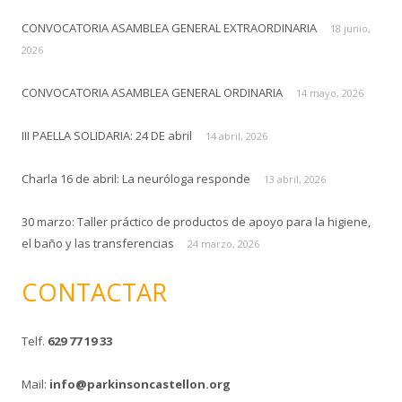
a
CONVOCATORIA ASAMBLEA GENERAL EXTRAORDINARIA
r
18 junio,
:
2026
CONVOCATORIA ASAMBLEA GENERAL ORDINARIA
14 mayo, 2026
III PAELLA SOLIDARIA: 24 DE abril
14 abril, 2026
Charla 16 de abril: La neuróloga responde
13 abril, 2026
30 marzo: Taller práctico de productos de apoyo para la higiene,
el baño y las transferencias
24 marzo, 2026
CONTACTAR
Telf.
629 77 19 33
Mail:
info@parkinsoncastellon.org