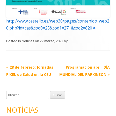
http://www.castello.es/web30/pages/contenido_web2
0.php?id=cas&cod0=25&cod1=271&cod2=820
Posted in
Noticias
on
27 marzo, 2023
by
.
Post
«
28 de febrero: Jornadas
Programación abril: DÍA
navigation
PIXEL de Salud en la CEU
MUNDIAL DEL PARKINSON
»
B
u
s
NOTÍCIAS
c