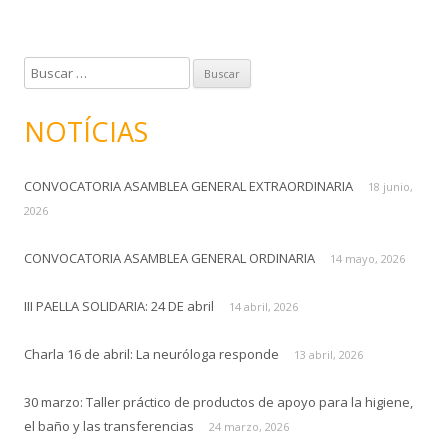
B
u
s
NOTÍCIAS
c
a
CONVOCATORIA ASAMBLEA GENERAL EXTRAORDINARIA
r
18 junio,
:
2026
CONVOCATORIA ASAMBLEA GENERAL ORDINARIA
14 mayo, 2026
III PAELLA SOLIDARIA: 24 DE abril
14 abril, 2026
Charla 16 de abril: La neuróloga responde
13 abril, 2026
30 marzo: Taller práctico de productos de apoyo para la higiene,
el baño y las transferencias
24 marzo, 2026