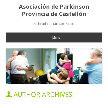
Asociación de Parkinson
Provincia de Castellón
Declarada de Utilidad Pública
Menu
Skip
to
content
AUTHOR ARCHIVES: