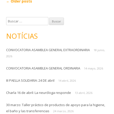
Post
←
Older posts
navigation
B
u
s
NOTÍCIAS
c
a
CONVOCATORIA ASAMBLEA GENERAL EXTRAORDINARIA
r
18 junio,
:
2026
CONVOCATORIA ASAMBLEA GENERAL ORDINARIA
14 mayo, 2026
III PAELLA SOLIDARIA: 24 DE abril
14 abril, 2026
Charla 16 de abril: La neuróloga responde
13 abril, 2026
30 marzo: Taller práctico de productos de apoyo para la higiene,
el baño y las transferencias
24 marzo, 2026