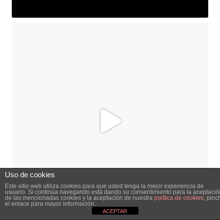
Uso de cookies
Este sitio web utiliza cookies para que usted tenga la mejor experiencia de
usuario. Si continúa navegando está dando su consentimiento para la aceptació
de las mencionadas cookies y la aceptación de nuestra
política de cookies
, pinc
el enlace para mayor información.
ACEPTAR