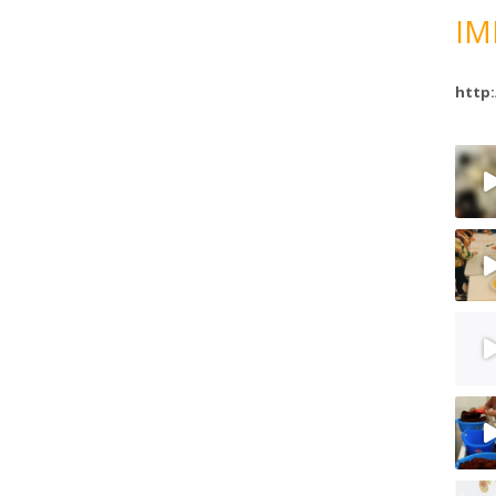
IM
http: