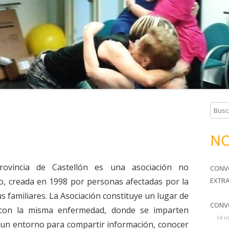
TERAPIA OCUPACIONAL
SOMOS TU FAMILIA
HORARIOS Y CUOTAS
B
u
s
NO
c
a
rovincia de Castellón es una asociación no
CONV
r
o, creada en 1998 por personas afectadas por la
EXTR
:
 familiares. La Asociación constituye un lugar de
CONV
con la misma enfermedad, donde se imparten
14 m
a un entorno para compartir información, conocer