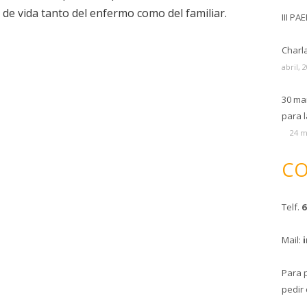
 de vida tanto del enfermo como del familiar.
III PA
Charl
abril, 
30 ma
para l
24 m
CO
Telf.
6
Mail:
Para 
pedir 