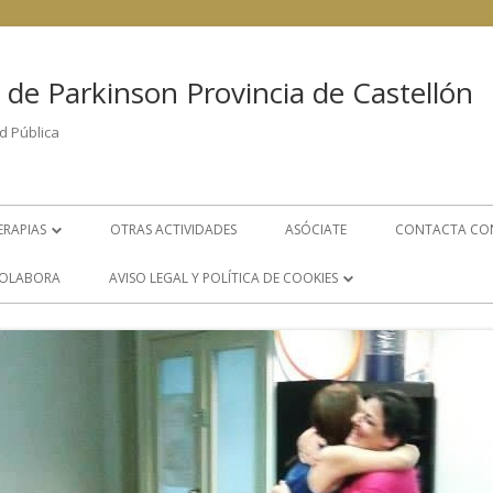
 de Parkinson Provincia de Castellón
d Pública
ERAPIAS
OTRAS ACTIVIDADES
ASÓCIATE
CONTACTA CO
FISIOTERAPIA
OLABORA
AVISO LEGAL Y POLÍTICA DE COOKIES
PSICOLOGÍA
POLÍTICA DE COOKIES
LOGOPEDIA
AVISO LEGAL
S
GRUPO DE AYUDA MUTUA
ÁREA DE TRABAJO SOCIAL