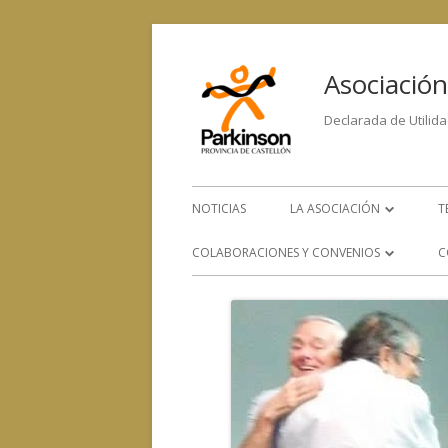
Asociación
Declarada de Utilida
NOTICIAS
LA ASOCIACIÓN
T
LA ENFERMEDAD
COLABORACIONES Y CONVENIOS
C
ORGANIGRAMA
CONVENIOS CON OTROS
SERVICIOS
EQUIPO HUMANO
COLABORACIÓN CON OTRAS
CONTACTA CON NOSOTRO
ENTIDADES SOCIALES, SANITARIAS
Y DE INVESTIGACIÓN